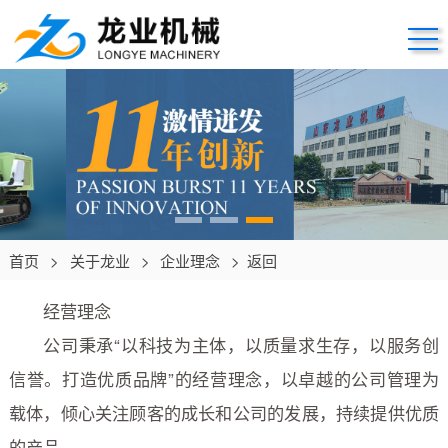
首页
>
关于龙业
>
企业理念
>
返回
经营理念
公司秉承“以科技为主体，以质量求生存，以服务创
信誉。打造优质品牌”的经营理念，以卓越的公司管理为
载体，倾心关注顾客的成长和公司的发展，持续提供优质
的产品。