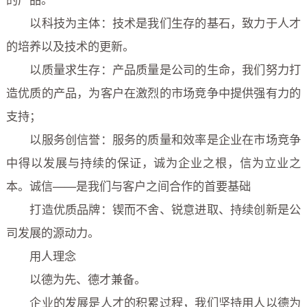
以科技为主体：技术是我们生存的基石，致力于人才
的培养以及技术的更新。
以质量求生存：产品质量是公司的生命，我们努力打
造优质的产品，为客户在激烈的市场竞争中提供强有力的
支持；
以服务创信誉：服务的质量和效率是企业在市场竞争
中得以发展与持续的保证，诚为企业之根，信为立业之
本。诚信——是我们与客户之间合作的首要基础
打造优质品牌：锲而不舍、锐意进取、持续创新是公
司发展的源动力。
用人理念
以德为先、德才兼备。
企业的发展是人才的积累过程，我们坚持用人以德为